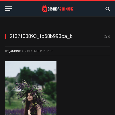
2137100893_fb68b993ca_b
0
BY
JANDINO
ON
DECEMBER 21, 2013