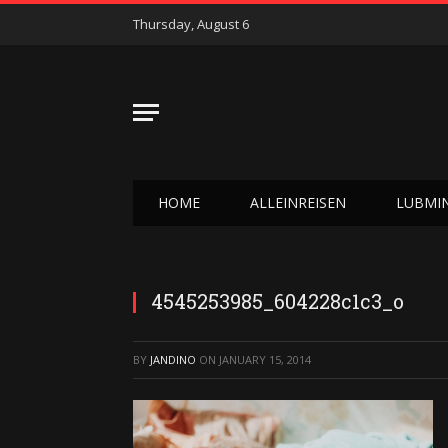
Thursday, August 6
HOME
ALLEINREISEN
LUBMI
4545253985_604228c1c3_o
BY
JANDINO
ON
JANUARY 15, 2014