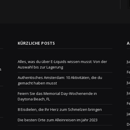
KÜRZLICHE POSTS
A
Alles, was du über E-Liquids wissen musst: Von der
J
Auswahl bis zur Lagerung
n
F
Authentisches Amsterdam: 10 Aktivitäten, die du
J
gemacht haben musst
J
Feiern Sie das Memorial Day-Wochenende in
Daytona Beach, FL
F
8 Eisdielen, die Ihr Herz zum Schmelzen bringen
J
Die besten Orte zum Alleinreisen im Jahr 2023
D