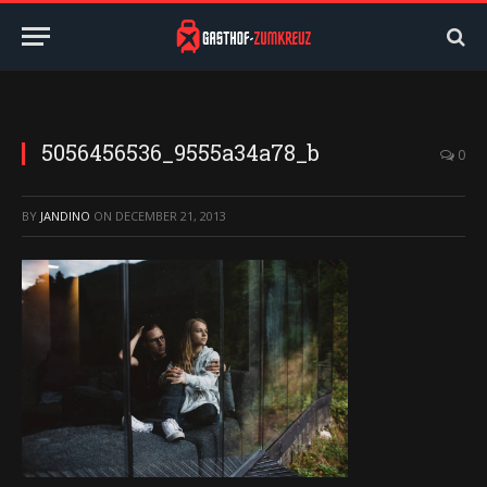
5056456536_9555a34a78_b
0
BY
JANDINO
ON
DECEMBER 21, 2013