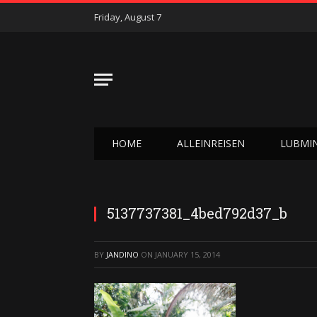
Friday, August 7
HOME
ALLEINREISEN
LUBMI
5137737381_4bed792d37_b
BY
JANDINO
ON
JANUARY 15, 2014