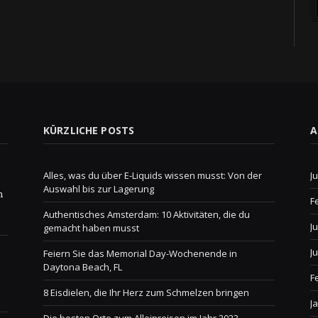
KÜRZLICHE POSTS
A
Alles, was du über E-Liquids wissen musst: Von der
J
Auswahl bis zur Lagerung
n
F
Authentisches Amsterdam: 10 Aktivitäten, die du
J
gemacht haben musst
J
Feiern Sie das Memorial Day-Wochenende in
Daytona Beach, FL
F
8 Eisdielen, die Ihr Herz zum Schmelzen bringen
J