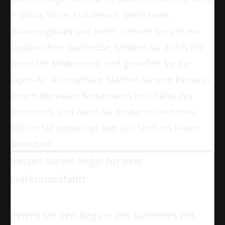
+ Olivia, Vince, Lululemon, Nordstrom,
Bloomingdales und mehr. Gönnen Sie sich ein
Update Ihrer Garderobe, stöbern Sie durch die
neuesten Modetrends und genießen Sie die
Open-Air-Atmosphäre. Machen Sie eine Pause in
einem der vielen Restaurants und Cafés des
Zentrums, und wenn Sie Kinder mitnehmen,
sollten Sie unbedingt den Koi-Teich im Freien
besuchen!
Setzen Sie die Segel für eine
Hafenrundfahrt
Feiern Sie den Beginn des Sommers mit