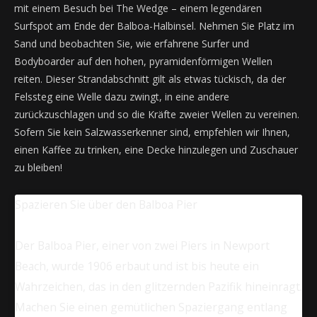
mit einem Besuch bei The Wedge – einem legendären
Surfspot am Ende der Balboa-Halbinsel. Nehmen Sie Platz im
Sand und beobachten Sie, wie erfahrene Surfer und
Bodyboarder auf den hohen, pyramidenförmigen Wellen
reiten. Dieser Strandabschnitt gilt als etwas tückisch, da der
Felssteg eine Welle dazu zwingt, in eine andere
zurückzuschlagen und so die Kräfte zweier Wellen zu vereinen.
Sofern Sie kein Salzwasserkenner sind, empfehlen wir Ihnen,
einen Kaffee zu trinken, eine Decke hinzulegen und Zuschauer
zu bleiben!
Spazieren Sie über den Balboa Pier
Der Balboa Pier, einer von zwei Piers in Newport
Beach, wurde 1906 erbaut und ist bis heute ein
Wahrzeichen, das in den glitzernden Pazifik hineinragt.
Machen Sie einen gemütlichen Spaziergang entlang