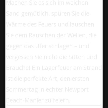
Machen Sie es sich im weichen
Sand gemütlich, spüren Sie die
Wärme des Feuers und lauschen
Sie dem Rauschen der Wellen, die
gegen das Ufer schlagen – und
vergessen Sie nicht die Sitten und
Bräuche! Ein Lagerfeuer am Strand
ist die perfekte Art, den ersten
Sommertag in echter Newport
Beach-Manier zu feiern.