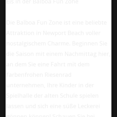
Eis in der Balboa Fun Zone
Die Balboa Fun Zone ist eine beliebte
Attraktion in Newport Beach voller
nostalgischem Charme. Beginnen Sie
die Saison mit einem Nachmittag hier,
an dem Sie eine Fahrt mit dem
farbenfrohen Riesenrad
unternehmen, Ihre Kinder in der
Spielhalle der alten Schule spielen
lassen und sich eine süße Leckerei
gönnen können! Schauen Sie bei