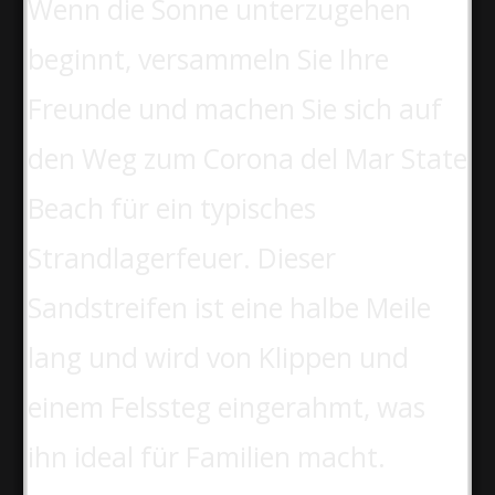
Wenn die Sonne unterzugehen
beginnt, versammeln Sie Ihre
Freunde und machen Sie sich auf
den Weg zum Corona del Mar State
Beach für ein typisches
Strandlagerfeuer. Dieser
Sandstreifen ist eine halbe Meile
lang und wird von Klippen und
einem Felssteg eingerahmt, was
ihn ideal für Familien macht.