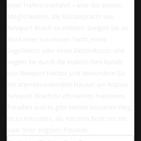
einer Hafenrundfahrt – eine der besten
Möglichkeiten, die Küstenpracht von
Newport Beach zu erleben. Steigen Sie an
Bord einer luxuriösen Yacht, eines
Segelboots oder eines Elektroboots und
segeln Sie durch die malerischen Kanäle
von Newport Harbor und bewundern Sie
die atemberaubenden Häuser am Wasser.
Newport Beach ist ein wahres maritimes
Paradies und es gibt keinen besseren Weg,
es zu erkunden, als mit dem Boot mit ein
paar Ihrer engsten Freunde.