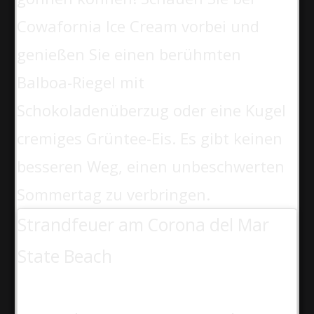
Cowafornia Ice Cream vorbei und
genießen Sie einen berühmten
Balboa-Riegel mit
Schokoladenüberzug oder eine Kugel
cremiges Grüntee-Eis. Es gibt keinen
besseren Weg, einen unbeschwerten
Sommertag zu verbringen.
Strandfeuer am Corona del Mar
State Beach