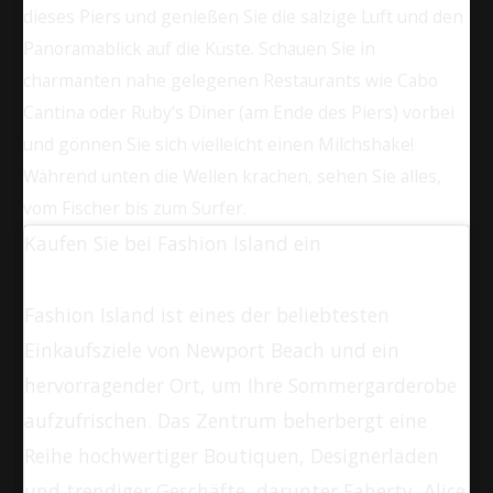
dieses Piers und genießen Sie die salzige Luft und den
Panoramablick auf die Küste. Schauen Sie in
charmanten nahe gelegenen Restaurants wie Cabo
Cantina oder Ruby’s Diner (am Ende des Piers) vorbei
und gönnen Sie sich vielleicht einen Milchshake!
Während unten die Wellen krachen, sehen Sie alles,
vom Fischer bis zum Surfer.
Kaufen Sie bei Fashion Island ein
Fashion Island ist eines der beliebtesten
Einkaufsziele von Newport Beach und ein
hervorragender Ort, um Ihre Sommergarderobe
aufzufrischen. Das Zentrum beherbergt eine
Reihe hochwertiger Boutiquen, Designerläden
und trendiger Geschäfte, darunter Faherty, Alice