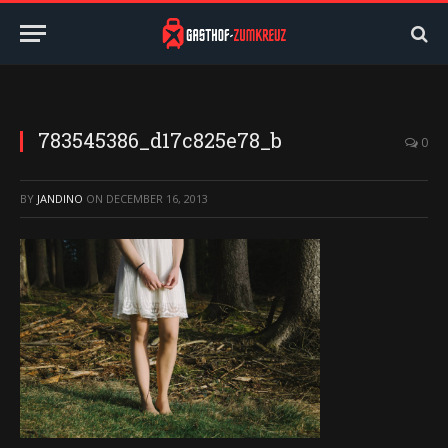
783545386_d17c825e78_b
0
BY
JANDINO
ON
DECEMBER 16, 2013