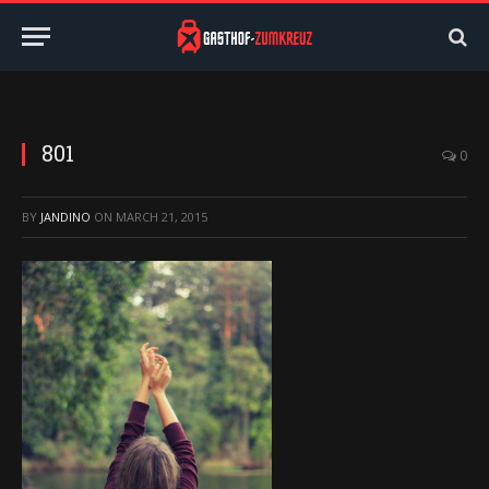
801
0
BY
JANDINO
ON
MARCH 21, 2015