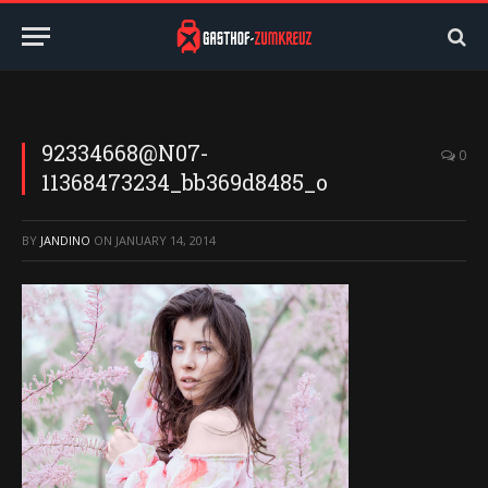
92334668@N07-
0
11368473234_bb369d8485_o
BY
JANDINO
ON
JANUARY 14, 2014