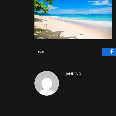
F
SHARE.
JANDINO