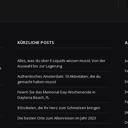
KÜRZLICHE POSTS
A
Alles, was du über E-Liquids wissen musst: Von der
J
Auswahl bis zur Lagerung
n
F
Authentisches Amsterdam: 10 Aktivitäten, die du
J
gemacht haben musst
J
Feiern Sie das Memorial Day-Wochenende in
Daytona Beach, FL
F
8 Eisdielen, die Ihr Herz zum Schmelzen bringen
J
Die besten Orte zum Alleinreisen im Jahr 2023
D